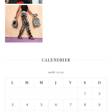
CALENDRIER
août 2026
L
M
M
J
V
S
D
1
2
3
4
5
6
7
8
9