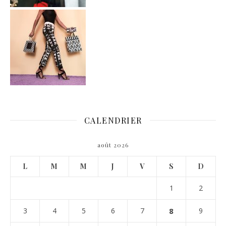
CALENDRIER
août 2026
L
M
M
J
V
S
D
1
2
3
4
5
6
7
8
9